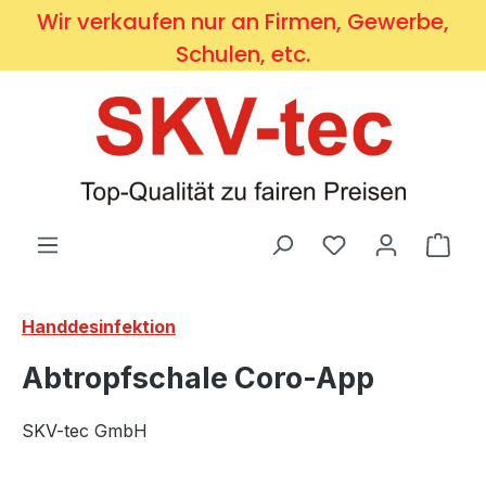
Wir verkaufen nur an Firmen, Gewerbe,
Zum Hauptinhalt springen
Schulen, etc.
Du hast 0 Produ
Ware
Handdesinfektion
Abtropfschale Coro-App
SKV-tec GmbH